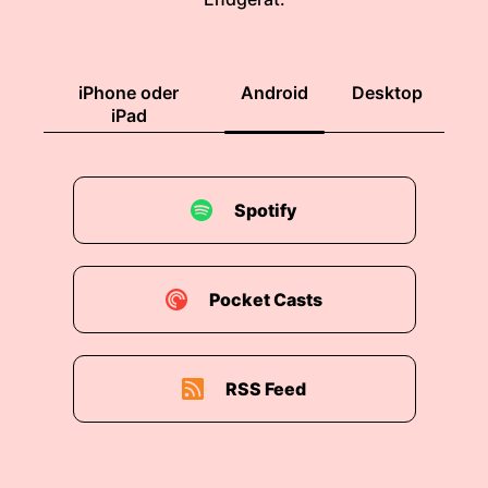
00:01:56: Gemeinsam mit Nadja fährt er zum
Volleyballplatz wo Marie und Toni schon auf sie
warten.
iPhone oder
Android
Desktop
iPad
00:02:04: Okay wie machen wir die Teams?
00:02:05: Wir spielen ja auch ganz entspannt
ohne Punkte zählen und so!
Spotify
00:02:08: Sehr gut
Pocket Casts
00:02:09: Kann ich in deinem Team...
00:02:11: Mit mir?
RSS Feed
00:02:12: Ach komm Nadja, wir beide spielen
gegen die Jungs.
00:02:14: Dann zeigen wir den mal, wie