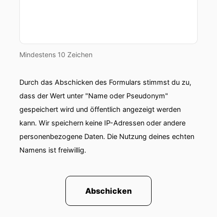
00:00:50: Mensch
00:00:51: na klar, seid Abdullah Wer könnte uns
besser dabei helfen wild daran aufzulauern als
ein reicher Geschäftsmann der sogar bereit ist
Mindestens 10 Zeichen
Pyramiden zu kaufen?
Durch das Abschicken des Formulars stimmst du zu,
00:01:05: So da wären wir.
dass der Wert unter "Name oder Pseudonym"
00:01:07: Familie Schmidt soll ich klingeln?
gespeichert wird und öffentlich angezeigt werden
kann. Wir speichern keine IP-Adressen oder andere
00:01:09: ja
personenbezogene Daten. Die Nutzung deines echten
00:01:12: Mensch was für eine edler Klingeltour
Namens ist freiwillig.
00:01:15: Marie,
Abschicken
00:01:15: du solltest dir die Schuhe abputzen
00:01:17: bevor du reingehst.