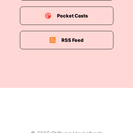
00:01:32: Phil is'n auch bei Mike.
Pocket Casts
00:01:33: Wir sollten ausrichten dass er heute
ein bisschen später kommt.
RSS Feed
00:01:36: Er und Toni sind noch beschäftigt.
00:01:38: Ich weiß schon womit die beschäftigt
sind Aber es hat doch nicht hergekommen um
mir das mitzuteilen.
00:01:44: Er hätte ja
00:01:44: anrufen können.
00:01:46: Nein, deswegen sind wir nicht hier!
00:01:48: Phil hat uns von Nadja erzählt und
dass sie ein bisschen ... schüchtern ist?